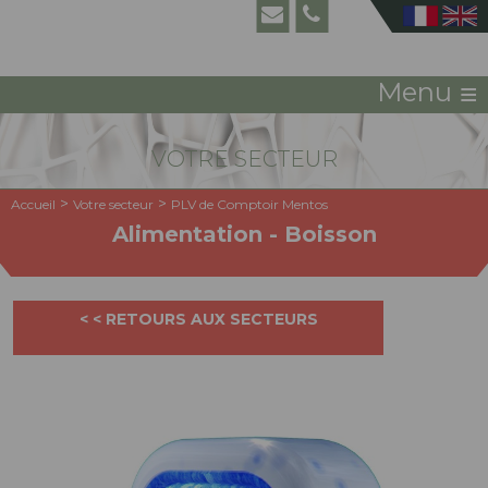
≡
Menu
VOTRE SECTEUR
>
>
Accueil
Votre secteur
PLV de Comptoir Mentos
Alimentation - Boisson
< < RETOURS AUX SECTEURS