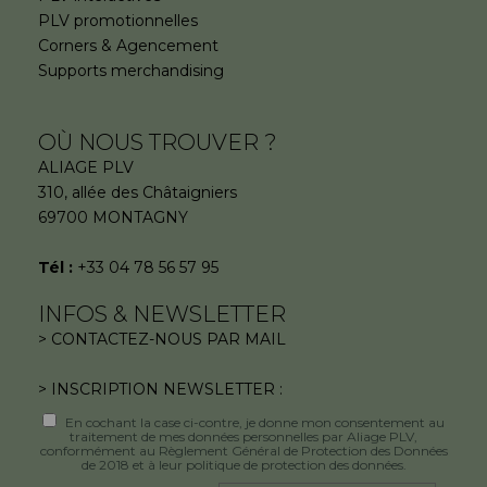
PLV promotionnelles
Corners & Agencement
Supports merchandising
OÙ NOUS TROUVER ?
ALIAGE PLV
310, allée des Châtaigniers
69700 MONTAGNY
Tél :
+33 04 78 56 57 95
INFOS & NEWSLETTER
> CONTACTEZ-NOUS PAR MAIL
> INSCRIPTION NEWSLETTER :
En cochant la case ci-contre, je donne mon consentement au
traitement de mes données personnelles par Aliage PLV,
conformément au Règlement Général de Protection des Données
de 2018 et à leur politique de protection des données.