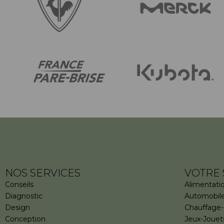
NOS SERVICES
VOTRE 
Conseils
Alimentati
Diagnostic
Automobil
Design
Chauffage-
Conception
Jeux-Jouet