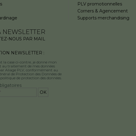
s
PLV promotionnelles
Corners & Agencement
ardinage
Supports merchandising
& NEWSLETTER
TEZ-NOUS PAR MAIL
TION NEWSLETTER :
t la case ci-contre, je donne mon
 au traitement de mes données
 par Aliage PLV, conformément au
néral de Protection des Données de
 politique de protection des données.
ligatoires