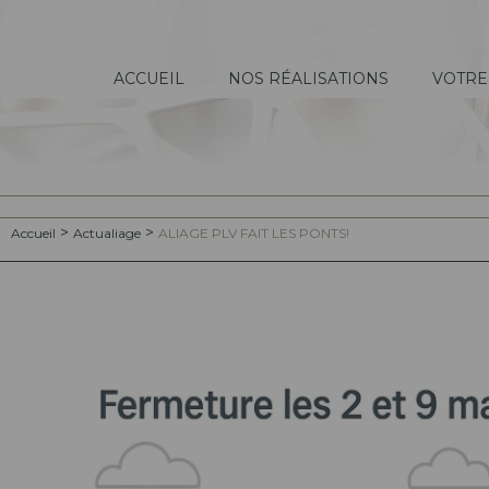
ACCUEIL
NOS RÉALISATIONS
VOTRE
Eco Conception
PLV de sol
PLV de comptoir
Meubles - Ilots
>
>
Accueil
Actualiage
ALIAGE PLV FAIT LES PONTS!
PLV Interactives
< < RETOUR AUX RÉALISATIONS
PLV promotionnelles
Corners Agencement
Supports Merch
Modèles standards