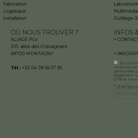
Fabrication
Laboratoire
Logistique
Multimédia
Installation
Outillage-J
OÙ NOUS TROUVER ?
INFOS 
ALIAGE PLV
> CONTAC
310, allée des Châtaigniers
69700 MONTAGNY
> INSCRIP
En cochan
consentement
Tél :
+33 04 78 56 57 95
personnelles
Règlement Gé
2018 et à leur
* champs ob