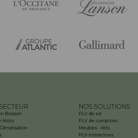
SECTEUR
NOS SOLUTIONS
on-Boisson
PLV de sol
e-Moto
PLV de comptoirs
Climatisation
Meubles - ilôts
s
PLV intéractives